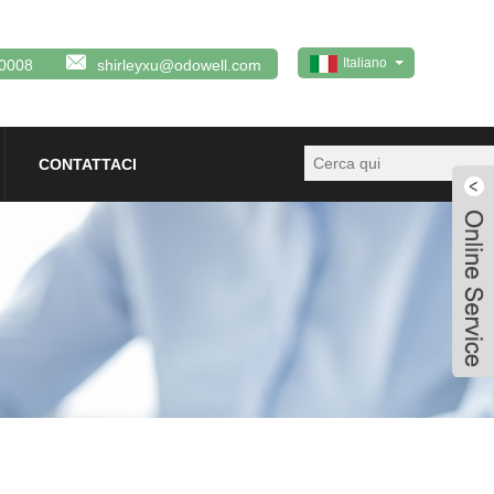
Italiano
0008
shirleyxu@odowell.com
CONTATTACI