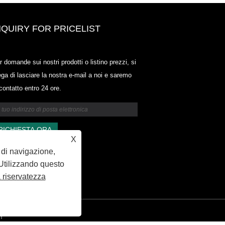
NQUIRY FOR PRICELIST
Odowell-Market Price List-2025.6
r domande sui nostri prodotti o listino prezzi, si
2025.07.25
ega di lasciare la nostra e-mail a noi e saremo
2025/07/25
 contatto entro 24 ore.
Odowell-Market Price List-2025.6
2025.07.25
X
a di navigazione,
. Utilizzando questo
a riservatezza
Y