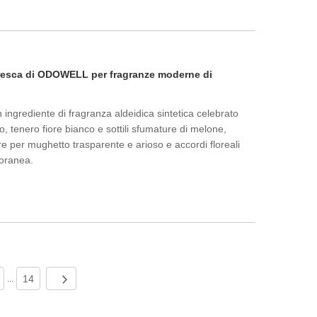
 fresca di ODOWELL per fragranze moderne di
ngrediente di fragranza aldeidica sintetica celebrato
o, tenero fiore bianco e sottili sfumature di melone,
e per mughetto trasparente e arioso e accordi floreali
poranea.
14
...