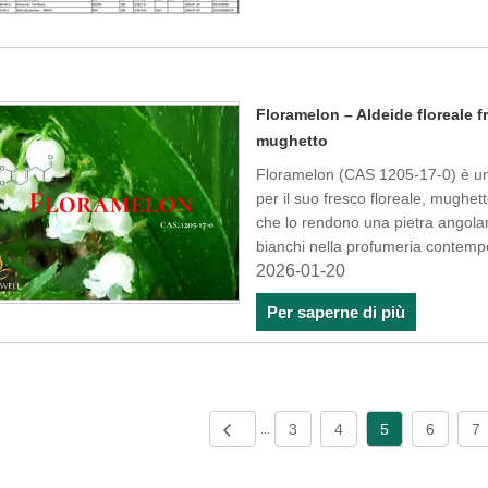
Floramelon – Aldeide floreale
mughetto
Floramelon (CAS 1205-17-0) è un i
per il suo fresco floreale, mughett
che lo rendono una pietra angolar
bianchi nella profumeria contem
2026-01-20
Per saperne di più
3
4
5
6
7
...