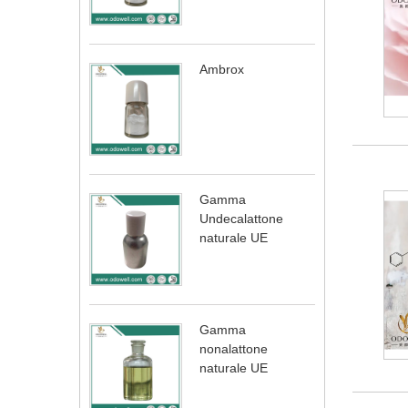
Ambrox
Gamma
Undecalattone
naturale UE
Gamma
nonalattone
naturale UE