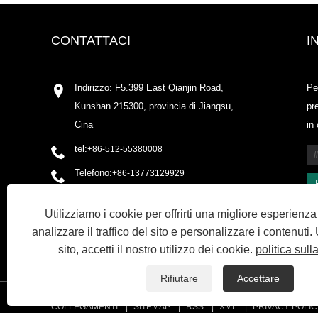
CONTATTACI
I
Indirizzo: F5.399 East Qianjin Road,
Pe
Kunshan 215300, provincia di Jiangsu,
pr
Cina
in
tel:
+86-512-55380008
Telefono:
+86-13773129929
E-mail:
shirleyxu@odowell.com
Utilizziamo i cookie per offrirti una migliore esperienz
Fax: +86-512-55380009
analizzare il traffico del sito e personalizzare i contenuti
sito, accetti il ​​nostro utilizzo dei cookie.
politica sull
Rifiutare
Accettare
COLLEGAMENTI
SITEMAP
RSS
XML
PRIVACY POLIC