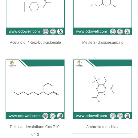
Acetato di 4-terz-butilcicloesile
Metile 3-idrossiesanoato
Delta Undecalattone Cas 710-
Ambretta muschiata
04-3