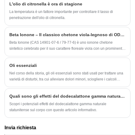
L'olio di citronella è ora di stagione
La temperatura è un fattore importante per controllare il tasso di
penetrazione dell'olio di citronella.
Beta Ionone – Il classico chetone viola-legnoso di ODOWELL per una profondità di fragranza raffinata
Beta Ionone (CAS 14901-07-6 / 79-77-6) è uno ionone chetone
sintetico celebrato per il suo carattere floreale viola con un prominente
fondo legnoso, simile all'iris, che funge da elemento essenziale per
composizioni di fragranze floreali, orientali e legnose classiche.
Oli essenziali
Nel corso della storia, gli oli essenziali sono stati usati per trattare una
varietà di disturbi, tra cui alleviare dolori minori, sciogliere i calcoli
renali, prevenire la flatulenza e aiutare con il parto.
Quali sono gli effetti del dodecalattone gamma naturale americano sul corpo?
Scopri i potenziali effetti del dodecalattone gamma naturale
statunitense sul corpo con questo articolo informativo.
Invia richiesta