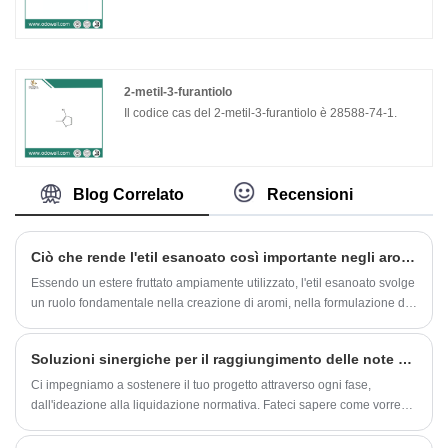
2-metil-3-furantiolo
Il codice cas del 2-metil-3-furantiolo è 28588-74-1.
Blog Correlato
Recensioni
Ciò che rende l'etil esanoato così importante negli aromi, nelle fragranze e nelle applicazioni industriali
Essendo un estere fruttato ampiamente utilizzato, l'etil esanoato svolge
un ruolo fondamentale nella creazione di aromi, nella formulazione di
fragranze, nella lavorazione degli alimenti, nel miglioramento delle
bevande e nella produzione di prodotti chimici speciali. Aziende come
Soluzioni sinergiche per il raggiungimento delle note di latte desiderate in margarina
ODOWELL forniscono soluzioni di etil esanoato di alta qualità che
soddisfano i requisiti esigenti delle industrie globali.
Ci impegniamo a sostenere il tuo progetto attraverso ogni fase,
dall'ideazione alla liquidazione normativa. Fateci sapere come vorresti
procedere e daremo la priorità alle tue esigenze.