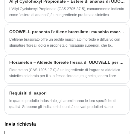
Allyl Cyclohexyl Propionate – Estere di ananas di ODOWELL per fragranze fruttate brillanti e di lunga durata
​L'Allyl Cyclohexyl Propionate (CAS 2705‑87‑5), comunemente indicato
come “estere di ananas”, è un ingrediente profumato sintetico
celebrato per il suo carattere dolce e succoso di ananas e per le più
ampie sfumature di frutta tropicale.
​ODOWELL presenta l'etilene brassilato: muschio macrociclico di prima qualità per prestazioni olfattive durature
L'etilene brassilato offre un profilo muschiato morbido e diffusivo con
sfumature floreali dolci e proprietà di fissaggio superiori, che lo
rendono indispensabile per composizioni floreali, orientali e legnose.
Floramelon – Aldeide floreale fresca di ODOWELL per fragranze moderne di mughetto
Floramelon (CAS 1205-17-0) è un ingrediente di fragranza aldeidica
sintetica celebrato per il suo fresco floreale, mughetto, tenero fiore
bianco e sottili sfumature di melone, che lo rendono una pietra
angolare per mughetto trasparente e arioso e accordi floreali bianchi
Requisiti di sapori
nella profumeria contemporanea.
In quanto prodotto industriale, gli aromi hanno le loro specifiche di
qualità. Sebbene gli indicatori di qualità dei vari produttori siano
diversi, sono richieste le seguenti proprietà.
Invia richiesta