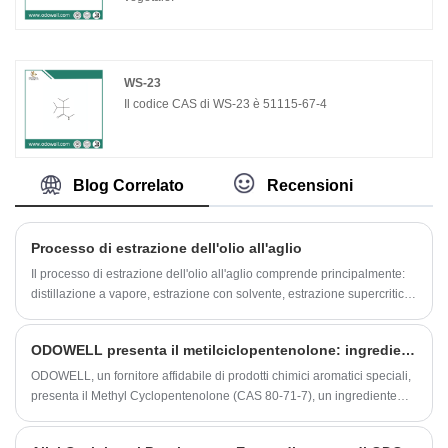
WS-23
Il codice CAS di WS-23 è 51115-67-4
Blog Correlato
Recensioni
Processo di estrazione dell'olio all'aglio
Il processo di estrazione dell'olio all'aglio comprende principalmente:
distillazione a vapore, estrazione con solvente, estrazione supercritica,
estrazione ad ultrasuoni e microonde assistita.
​ODOWELL presenta il metilciclopentenolone: ​​ingrediente dall'aroma di nocciola con sfumature di acero e liquirizia
ODOWELL, un fornitore affidabile di prodotti chimici aromatici speciali,
presenta il Methyl Cyclopentenolone (CAS 80-71-7), un ingrediente
profumato apprezzato per il suo aroma di nocciola e, dopo diluizione,
per le sue sfumature simili all'acero e alla liquirizia.