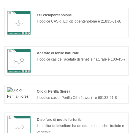
settore degli aromi e delle fragranze dal 2012,
ricercando e sviluppando costantemente nuove
materie prime e nuove tecnologie per soddisfare la
Etil ciclopentenolone
crescente ricerca di varietà e qualità dei prodotti da
Il codice CAS di Etil ciclopentenolone è 21835-01-8.
parte di profumieri e aromatieri. Il nostro chetone del
lampone cas 5471-51-2 ha un buon vantaggio in
termini di prezzo, qualità premium con aspetto liquido
chiaro e incolore, capacità di produzione di 200
tonnellate all'anno e popolare nei mercati europei e
Acetato di fenile naturale
americani.
Il codice cas dell'acetato di fenetile naturale è 103-45-7
Olio di Perilla (fiore)
Il codice cas di Perilla Oil（flower） è 68132-21-8
Disolfuro di metile furfurile
Il metilfurfurildisolfuro ha un odore di bacche, fruttato e
vegetale.