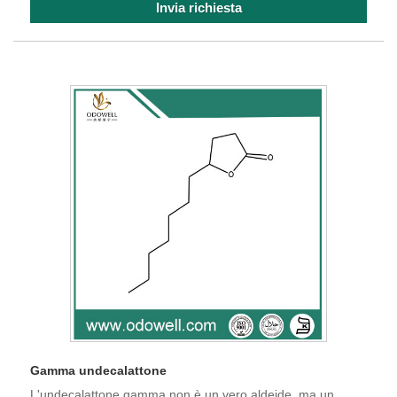
Invia richiesta
Gamma undecalattone
L'undecalattone gamma non è un vero aldeide, ma un