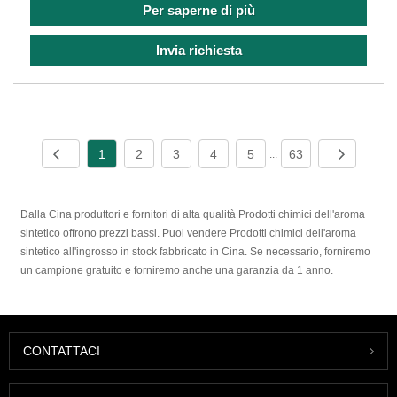
Per saperne di più
Invia richiesta
1
2
3
4
5
63
...
Dalla Cina produttori e fornitori di alta qualità Prodotti chimici dell'aroma
sintetico offrono prezzi bassi. Puoi vendere Prodotti chimici dell'aroma
sintetico all'ingrosso in stock fabbricato in Cina. Se necessario, forniremo
un campione gratuito e forniremo anche una garanzia da 1 anno.
CONTATTACI