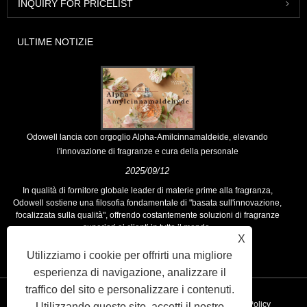
INQUIRY FOR PRICELIST
ULTIME NOTIZIE
Odowell lancia con orgoglio Alpha-Amilcinnamaldeide, elevando
l'innovazione di fragranze e cura della personale
2025/09/12
In qualità di fornitore globale leader di materie prime alla fragranza,
Odowell sostiene una filosofia fondamentale di "basata sull'innovazione,
focalizzata sulla qualità", offrendo costantemente soluzioni di fragranze
superiori ai clienti in tutto il mondo.
X
Utilizziamo i cookie per offrirti una migliore
esperienza di navigazione, analizzare il
traffico del sito e personalizzare i contenuti.
Collegamenti
Sitemap
RSS
XML
Privacy Policy
Utilizzando questo sito, accetti il ​​nostro